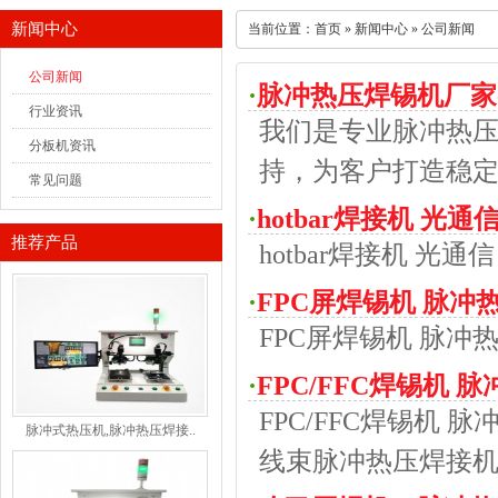
新闻中心
当前位置：
首页
»
新闻中心
»
公司新闻
公司新闻
·
脉冲热压焊锡机厂家
行业资讯
我们是专业脉冲热
分板机资讯
持，为客户打造稳
常见问题
·
hotbar焊接机 光通
推荐产品
hotbar焊接机 光通
·
FPC屏焊锡机 脉冲热
FPC屏焊锡机 脉冲热
售
·
FPC/FFC焊锡机 
FPC/FFC焊锡机 
机,高速线束脉冲热
脉冲式热压机,脉冲热压焊接..
线束脉冲热压焊接