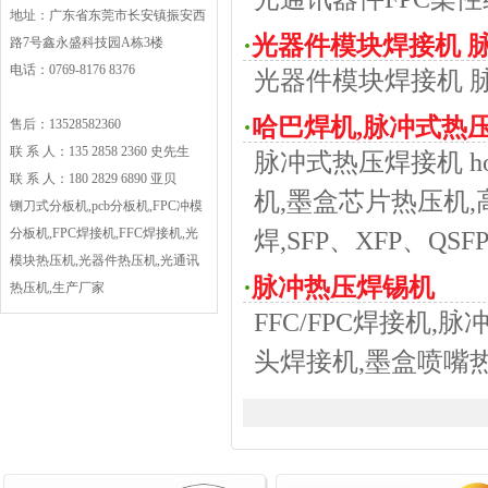
地址：广东省东莞市长安镇振安西
·
光器件模块焊接机 
路7号鑫永盛科技园A栋3楼
电话：0769-8176 8376
光器件模块焊接机 
·
哈巴焊机,脉冲式热
售后：13528582360
联 系 人：135 2858 2360 史先生
脉冲式热压焊接机 h
机,墨盒芯片再生焊接
联 系 人：180 2829 6890 亚贝
机,墨盒芯片热压机,高
铡刀式分板机,pcb分板机,FPC冲模
分板机,FPC焊接机,FFC焊接机,光
焊,SFP、XFP、
模块热压机,光器件热压机,光通讯
·
脉冲热压焊锡机
热压机,生产厂家
FFC/FPC焊接机
头焊接机,墨盒喷嘴热