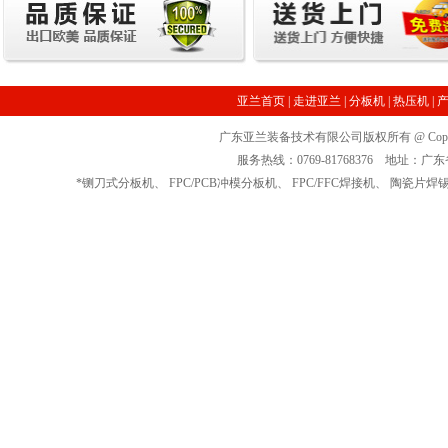
亚兰首页
|
走进亚兰
|
分板机
|
热压机
|
广东亚兰装备技术有限公司版权所有 @ Copyrig
服务热线：0769-81768376 地址
*
铡刀式分板机
、
FPC/PCB冲模分板机
、
FPC/FFC焊接机
、
陶瓷片焊