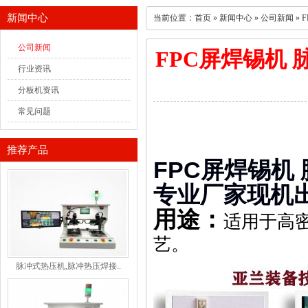
新闻中心
当前位置：
首页
»
新闻中心
»
公司新闻
» 
公司新闻
FPC屏焊锡机 脉
行业资讯
分板机资讯
常见问题
推荐产品
FPC屏焊锡机 
专业厂家现机
用途：
适用于高密
艺。
脉冲式热压机,脉冲热压焊接..