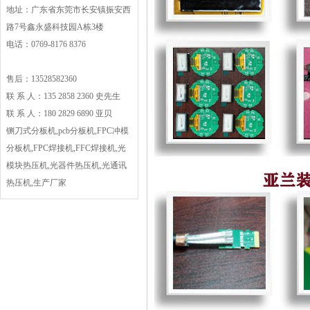
地址：广东省东莞市长安镇振安西
路7号鑫永盛科技园A栋3楼
电话：0769-8176 8376
售后：13528582360
联 系 人：135 2858 2360 史先生
联 系 人：180 2829 6890 亚贝
铡刀式分板机,pcb分板机,FPC冲模
分板机,FPC焊接机,FFC焊接机,光
模块热压机,光器件热压机,光通讯
热压机,生产厂家