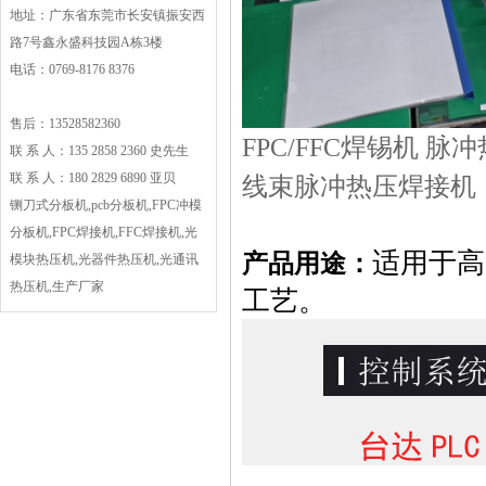
地址：广东省东莞市长安镇振安西
路7号鑫永盛科技园A栋3楼
电话：0769-8176 8376
售后：13528582360
FPC/FFC焊锡机 脉
联 系 人：135 2858 2360 史先生
联 系 人：180 2829 6890 亚贝
线束脉冲热压焊接机
铡刀式分板机,pcb分板机,FPC冲模
分板机,FPC焊接机,FFC焊接机,光
适用于高
产品用途：
模块热压机,光器件热压机,光通讯
热压机,生产厂家
工艺。