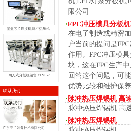
机,LED灯条分板机
限公司
·
FPC冲压模具分板
墨盒芯片焊接机,脉冲热压机..
在电子制造或精密加
户当前的提问是FP
作用。FPC冲压模
块，这在FPC生产
回答这个问题，可
闸刀式分板机销售 YLVC-2
优势比较和维护保
联系我们
·
脉冲热压焊锡机 高
脉冲热压焊锡机 高
·
脉冲热压焊锡机
广东亚兰装备技术有限公司
脉冲热压焊锡机