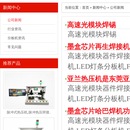
新闻中心
当前位置：
首页
»
新闻中心
»
公司新闻
公司新闻
·
高速光模块焊锡
行业资讯
高速光模块焊锡
分板机资讯
·
墨盒芯片再生焊接机
常见问题
高速光模块器件焊接
推荐产品
机,LED灯条分板机
·
亚兰热压机是东莞亚
高速光模块器件焊接
用广泛，以下是关于
机,LED灯条分板机
·
墨盒芯片哈巴焊机功
脉冲式热压机,脉冲热压焊接..
高速光模块器件焊接