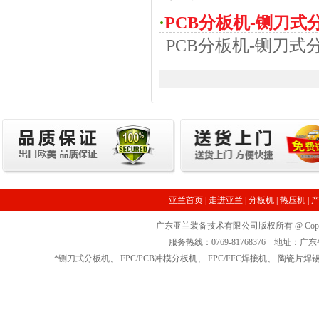
·
PCB分板机-铡刀式
PCB分板机-铡刀式
亚兰首页
|
走进亚兰
|
分板机
|
热压机
|
广东亚兰装备技术有限公司版权所有 @ Copyrig
服务热线：0769-81768376 地址
*
铡刀式分板机
、
FPC/PCB冲模分板机
、
FPC/FFC焊接机
、
陶瓷片焊