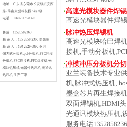
地址：广东省东莞市长安镇振安西
·
高速光模块器件焊锡
路7号鑫永盛科技园A栋3楼
电话：0769-8176 8376
高速光模块器件焊锡
·
脉冲热压焊锡机
售后：13528582360
联 系 人：135 2858 2360 史先生
高速光模块哈巴焊机
联 系 人：180 2829 6890 亚贝
接机,手动分板机,P
铡刀式分板机,pcb分板机,FPC冲模
分板机,FPC焊接机,FFC焊接机,光
·
冲模冲压分板机分切f
模块热压机,光器件热压机,光通讯
亚兰装备技术专业供应
热压机,生产厂家
机,脉冲式热压机, b
墨盒芯片再生焊接机
双面焊锡机,HDMI头,
光通讯模块热压机,
服务电话1352858236