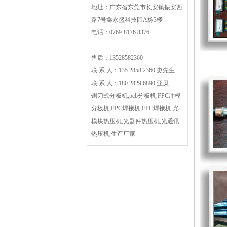
地址：广东省东莞市长安镇振安西
路7号鑫永盛科技园A栋3楼
电话：0769-8176 8376
售后：13528582360
联 系 人：135 2858 2360 史先生
联 系 人：180 2829 6890 亚贝
铡刀式分板机,pcb分板机,FPC冲模
分板机,FPC焊接机,FFC焊接机,光
模块热压机,光器件热压机,光通讯
热压机,生产厂家