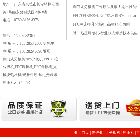
地址：广东省东莞市长安镇振安西
铡刀式分板机工作原理及动力输出性能
路7号鑫永盛科技园A栋3楼
FPC/FFC焊锡机 脉冲热压焊接机 hotbar..
电话：0769-8176 8376
FPC冲床模具分板机-高效精准切割
脉冲热压焊锡机-行业领先焊接技术供应..
售后：13528582360
联 系 人：135 2858 2360 史先生
联 系 人：180 2829 6890 亚贝
铡刀式分板机,pcb分板机,FPC冲模
分板机,FPC焊接机,FFC焊接机,光
模块热压机,光器件热压机,光通讯
热压机,生产厂家
亚兰首页
|
走进亚兰
|
分板机
|
热压机
|