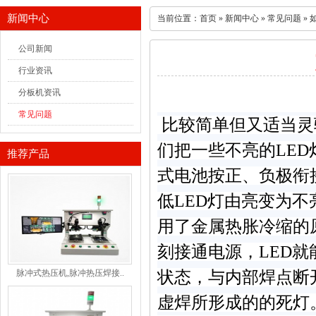
新闻中心
当前位置：
首页
»
新闻中心
»
常见问题
»
公司新闻
行业资讯
分板机资讯
常见问题
比较简单但又适当灵
们把一些不亮的
LED
推荐产品
式电池按正、负极衔
低
LED
灯由亮变为不
用了金属热胀冷缩的
刻接通电源，
LED
就
脉冲式热压机,脉冲热压焊接..
状态，与内部焊点断
虚焊所形成的的死灯