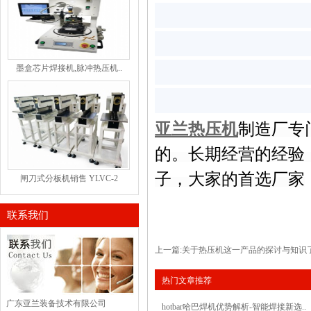
墨盒芯片焊接机,脉冲热压机..
亚兰热压机
制造厂专
的。长期经营的经验
子，大家的首选厂家
闸刀式分板机销售 YLVC-2
联系我们
上一篇:
关于热压机这一产品的探讨与知识
热门文章推荐
广东亚兰装备技术有限公司
hotbar哈巴焊机优势解析-智能焊接新选..