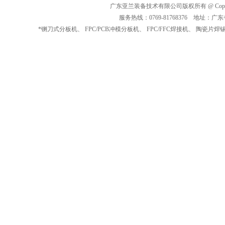
广东亚兰装备技术有限公司版权所有 @ Copyrig
服务热线：0769-81768376 地址
*
铡刀式分板机
、
FPC/PCB冲模分板机
、
FPC/FFC焊接机
、
陶瓷片焊