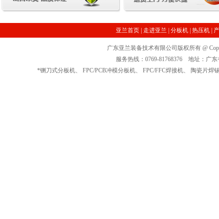
亚兰首页
|
走进亚兰
|
分板机
|
热压机
|
广东亚兰装备技术有限公司版权所有 @ Copyrig
服务热线：0769-81768376 地址
*
铡刀式分板机
、
FPC/PCB冲模分板机
、
FPC/FFC焊接机
、
陶瓷片焊