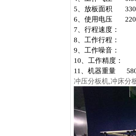
5
、放板面积
330×
6
、使用电压
220
7
、行程速度：
8
、工作行程：
≥6
9
、工作噪音：
≤6
10
、工作精度：
±
11
、机器重量
580
冲压分板机,冲床分板