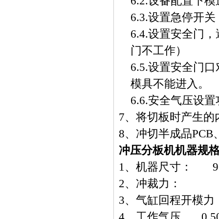
6.2.
设备配置下模
6.3.
设置急停开关
6.4.
设置安全门，
门不工作）
6.5.
设置安全门口
模具不能进入。
6.6.
安全气压设置
7
、将切板时产生的
8
、冲切半成品
PCB
冲压分板机机器规
1
、机器尺寸：
920
2
、冲裁力：
3
、气缸回程开模力
4
、工作气压
0.50-